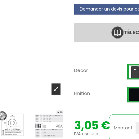
Demander un devis pour ce
TÉLÉC
D
Décor
V
Finition
3,05 €
Montant
IVA esclusa