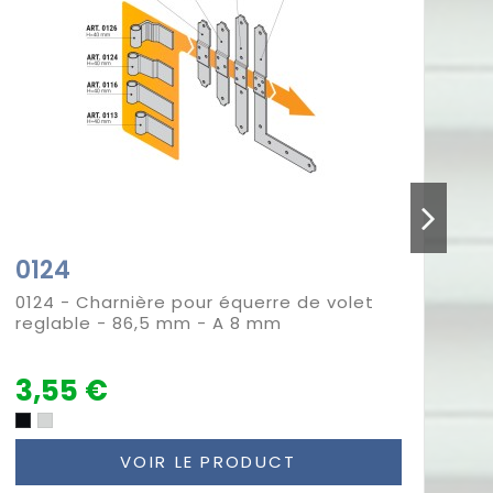
0124
0
0124 - Charnière pour équerre de volet
01
reglable - 86,5 mm - A 8 mm
re
3,55 €
2
VOIR LE PRODUCT