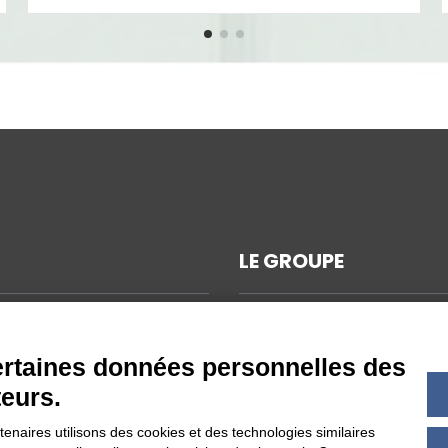
LE GROUPE
NS TECHNIQUES
IONS GÉNÉRALES DE VENTE
certaines données personnelles des
PPEMENT DURABLE
teurs.
ATIONS DE
ENTIALITÉ
naires utilisons des cookies et des technologies similaires