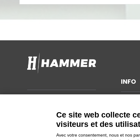
INFO
MENTIO
Hammer s.r.l.
Via della Guardia n. 11/13/15/17/19
CONDIT
Ce site web collecte 
14048 Montegrosso d'Asti (AT)
DÉVELO
visiteurs et des utilisa
ITALIA
INFORM
CONFID
Avec votre consentement, nous et nos parte