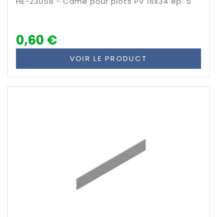
HE-23058 - Came pour plots PV 16x34 ép. 5
0,60 €
VOIR LE PRODUCT