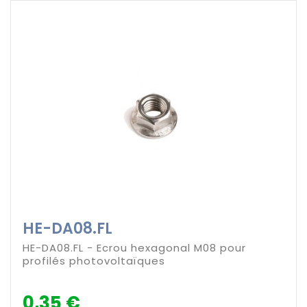
HE-DA08.FL
HE-DA08.FL - Ecrou hexagonal M08 pour
profilés photovoltaïques
0,35 €