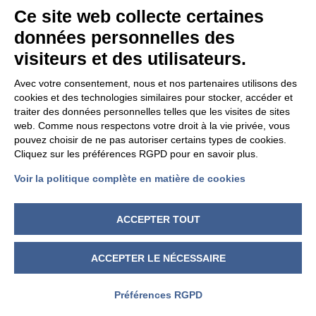
Cod Fisc. e PIVA 00094860053
Ce site web collecte certaines
Iscrizione Registro delle imprese
données personnelles des
Asti REA 46448
visiteurs et des utilisateurs.
Avec votre consentement, nous et nos partenaires utilisons des
cookies et des technologies similaires pour stocker, accéder et
traiter des données personnelles telles que les visites de sites
INFO
web. Comme nous respectons votre droit à la vie privée, vous
pouvez choisir de ne pas autoriser certains types de cookies.
Cliquez sur les préférences RGPD pour en savoir plus.
MENTIONS TECHNIQUES
Voir la politique complète en matière de cookies
CONDITIONS GÉNÉRALES DE VENTE
DÉVELOPPEMENT DURABLE
INFORMATIONS DE CONFIDENTIALITÉ
ACCEPTER TOUT
MODIFIER LES PARAMÈTRES DES COOKIES
ACCEPTER LE NÉCESSAIRE
Préférences RGPD