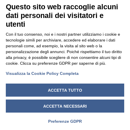
Questo sito web raccoglie alcuni
VISUALIZZA PRODOTTO
dati personali dei visitatori e
utenti
1
2
3
…
10
Con il tuo consenso, noi e i nostri partner utilizziamo i cookie e
tecnologie simili per archiviare, accedere ed elaborare i dati
personali come, ad esempio, la visita al sito web o la
personalizzazione degli annunci. Poiché rispettiamo il tuo diritto
alla privacy, è possibile scegliere di non consentire alcuni tipi di
cookie. Clicca su preferenze GDPR per saperne di più.
Visualizza la Cookie Policy Completa
ACCETTA TUTTO
Hammer s.r.l.
Via della Guardia n. 11/13/15/17/19
ACCETTA NECESSARI
14048 Montegrosso d'Asti (AT)
ITALIA
Preferenze GDPR